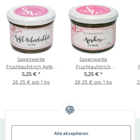
Saxenwerke
Saxenwerke
Fruchtaufstrich Apfel-
Fruchtaufstrich
Holunderblüte 200g
5,25 €
*
Aprikose mit Vanille
5,25 €
*
E
200g
26,25 € pro 1 kg
26,25 € pro 1 kg
2
SCHNELLKONTAKT
Alle akzeptieren