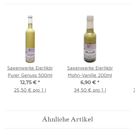
Saxenwerke Eierlikör
Saxenwerke Eierlikör
Purer Genuss 500ml
Mohn-Vanille 200ml
12,75 €
*
6,90 €
*
B
25,50 € pro 1 l
34,50 € pro 1 l
Ähnliche Artikel