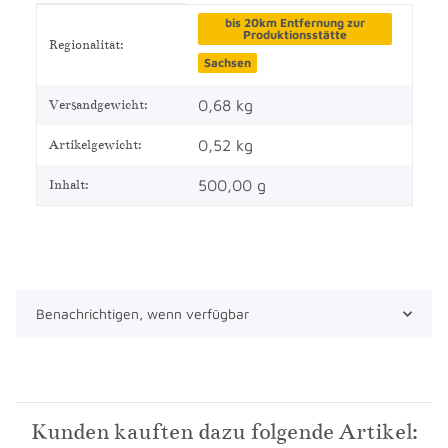
Produkteigenschaft
Wert
bis 20km Entfernung zur
Produktionsstätte
Regionalität:
Sachsen
0,68 kg
Versandgewicht:
0,52
kg
Artikelgewicht:
500,00 g
Inhalt:
Benachrichtigen, wenn verfügbar
Kunden kauften dazu folgende Artikel: