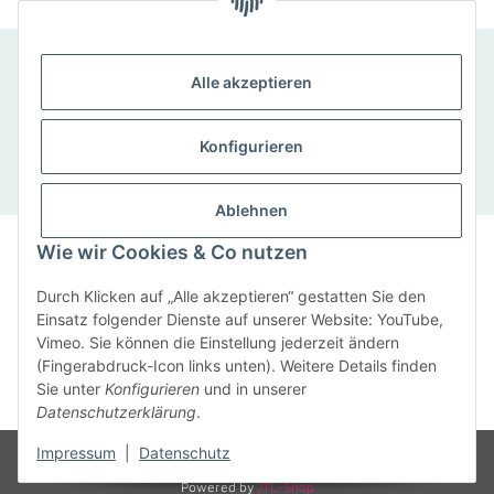
SCHNELLKONTAKT
Alle akzeptieren
SaxenWerke, Sandra Eckelmann, Bad-Lausicker-
Straße 5, 04668 Otterwisch
Konfigurieren
Tel: 034345/ 920 71
Ablehnen
Impressum
|
Datenschutz
|
Cookie-Richtlinie
Wie wir Cookies & Co nutzen
© SaxenWerke 2019
Durch Klicken auf „Alle akzeptieren“ gestatten Sie den
Anmelden
Einsatz folgender Dienste auf unserer Website: YouTube,
Vimeo. Sie können die Einstellung jederzeit ändern
(Fingerabdruck-Icon links unten). Weitere Details finden
Vertrag widerrufen
Sie unter
Konfigurieren
und in unserer
Datenschutzerklärung
.
Impressum
|
Datenschutz
* Alle Preise inkl. gesetzlicher USt., zzgl.
Versand
Powered by
JTL-Shop