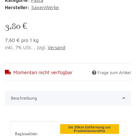
Hersteller:
SaxenWerke
3,80 €
7,60 € pro 1 kg
inkl. 7% USt. , zzgl.
Versand
Momentan nicht verfügbar
Frage zum Artikel
Beschreibung
Produkteigenschaft
Wert
bis 20km Entfernung zur
Produktionsstätte
Regionalität: