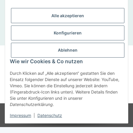
SCHNELLKONTAKT
Alle akzeptieren
SaxenWerke, Sandra Eckelmann, Bad-Lausicker-
Straße 5, 04668 Otterwisch
Tel: 034345/ 920 71
Konfigurieren
Ablehnen
Impressum
|
Datenschutz
|
Cookie-Richtlinie
© SaxenWerke 2019
Wie wir Cookies & Co nutzen
Anmelden
Durch Klicken auf „Alle akzeptieren“ gestatten Sie den
Einsatz folgender Dienste auf unserer Website: YouTube,
Vimeo. Sie können die Einstellung jederzeit ändern
(Fingerabdruck-Icon links unten). Weitere Details finden
Vertrag widerrufen
Sie unter
Konfigurieren
und in unserer
Datenschutzerklärung
.
* Alle Preise inkl. gesetzlicher USt., zzgl.
Versand
Impressum
|
Datenschutz
Powered by
JTL-Shop