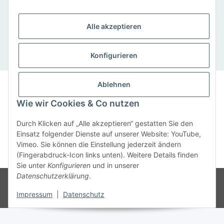
SCHNELLKONTAKT
SaxenWerke, Sandra Eckelmann, Bad-Lausicker-
Alle akzeptieren
Straße 5, 04668 Otterwisch
Tel: 034345/ 920 71
Konfigurieren
Impressum
|
Datenschutz
|
Cookie-Richtlinie
Ablehnen
© SaxenWerke 2019
Wie wir Cookies & Co nutzen
Anmelden
Durch Klicken auf „Alle akzeptieren“ gestatten Sie den
Einsatz folgender Dienste auf unserer Website: YouTube,
Vimeo. Sie können die Einstellung jederzeit ändern
Vertrag widerrufen
(Fingerabdruck-Icon links unten). Weitere Details finden
Sie unter
Konfigurieren
und in unserer
Datenschutzerklärung
.
* Alle Preise inkl. gesetzlicher USt., zzgl.
Versand
Powered by
JTL-Shop
Impressum
|
Datenschutz