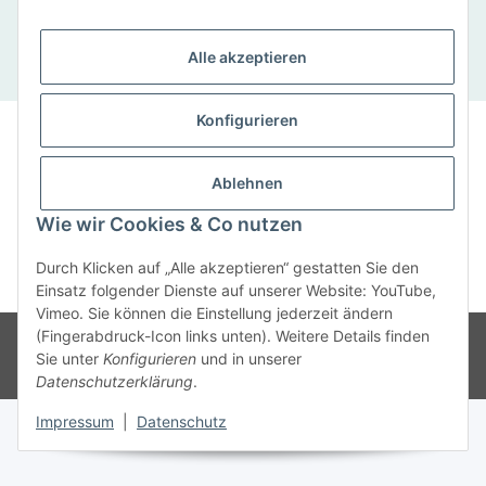
Straße 5, 04668 Otterwisch
Tel: 034345/ 920 71
Alle akzeptieren
Konfigurieren
Impressum
|
Datenschutz
|
Cookie-Richtlinie
© SaxenWerke 2019
Ablehnen
Anmelden
Wie wir Cookies & Co nutzen
Durch Klicken auf „Alle akzeptieren“ gestatten Sie den
Vertrag widerrufen
Einsatz folgender Dienste auf unserer Website: YouTube,
Vimeo. Sie können die Einstellung jederzeit ändern
(Fingerabdruck-Icon links unten). Weitere Details finden
* Alle Preise inkl. gesetzlicher USt., zzgl.
Versand
Sie unter
Konfigurieren
und in unserer
Powered by
JTL-Shop
Datenschutzerklärung
.
Impressum
|
Datenschutz