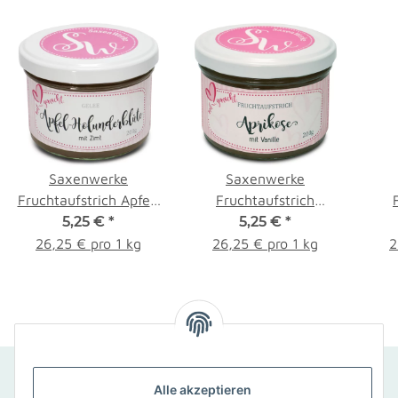
Saxenwerke
Saxenwerke
Fruchtaufstrich Apfel-
Fruchtaufstrich
Holunderblüte 200g
5,25 €
*
Aprikose mit Vanille
5,25 €
*
E
200g
26,25 € pro 1 kg
26,25 € pro 1 kg
2
SCHNELLKONTAKT
Alle akzeptieren