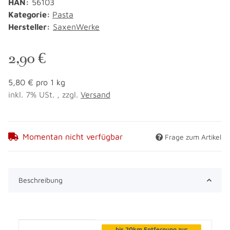
HAN:
56103
Kategorie:
Pasta
Hersteller:
SaxenWerke
2,90 €
5,80 € pro 1 kg
inkl. 7% USt. , zzgl.
Versand
Momentan nicht verfügbar
Frage zum Artikel
Beschreibung
Produkteigenschaft
Wert
bis 20km Entfernung zur