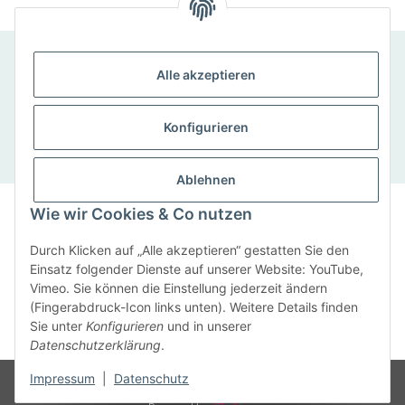
SCHNELLKONTAKT
Alle akzeptieren
SaxenWerke, Sandra Eckelmann, Bad-Lausicker-
Straße 5, 04668 Otterwisch
Konfigurieren
Tel: 034345/ 920 71
Ablehnen
Impressum
|
Datenschutz
|
Cookie-Richtlinie
Wie wir Cookies & Co nutzen
© SaxenWerke 2019
Durch Klicken auf „Alle akzeptieren“ gestatten Sie den
Anmelden
Einsatz folgender Dienste auf unserer Website: YouTube,
Vimeo. Sie können die Einstellung jederzeit ändern
(Fingerabdruck-Icon links unten). Weitere Details finden
Sie unter
Konfigurieren
und in unserer
Vertrag widerrufen
Datenschutzerklärung
.
Impressum
|
Datenschutz
* Alle Preise inkl. gesetzlicher USt., zzgl.
Versand