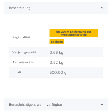
Beschreibung
Produkteigenschaft
Wert
bis 20km Entfernung zur
Produktionsstätte
Regionalität:
Sachsen
0,68 kg
Versandgewicht:
0,52
kg
Artikelgewicht:
500,00 g
Inhalt:
Benachrichtigen, wenn verfügbar