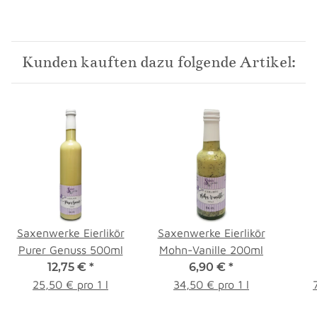
Kunden kauften dazu folgende Artikel:
Saxenwerke Eierlikör
Saxenwerke Eierlikör
Purer Genuss 500ml
Mohn-Vanille 200ml
12,75 €
*
6,90 €
*
B
25,50 € pro 1 l
34,50 € pro 1 l