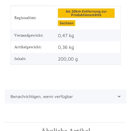
Produkteigenschaft
Wert
bis 20km Entfernung zur
Produktionsstätte
Regionalität:
Sachsen
0,47 kg
Versandgewicht:
0,36
kg
Artikelgewicht:
200,00 g
Inhalt:
Benachrichtigen, wenn verfügbar
Ähnliche Artikel