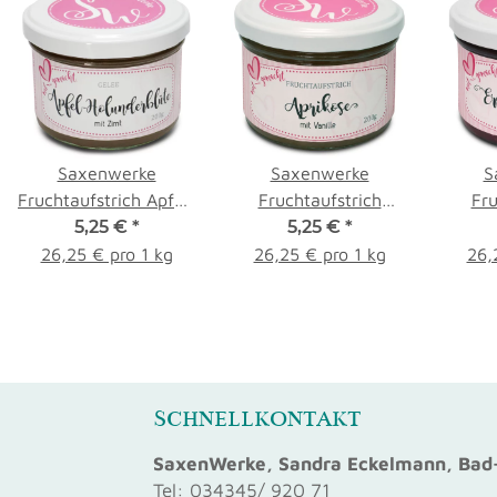
Saxenwerke
Saxenwerke
S
Fruchtaufstrich Apfel-
Fruchtaufstrich
Fru
Holunderblüte 200g
5,25 €
*
Aprikose mit Vanille
5,25 €
*
Erd
200g
26,25 € pro 1 kg
26,25 € pro 1 kg
26,
SCHNELLKONTAKT
SaxenWerke, Sandra Eckelmann, Bad-
Tel: 034345/ 920 71