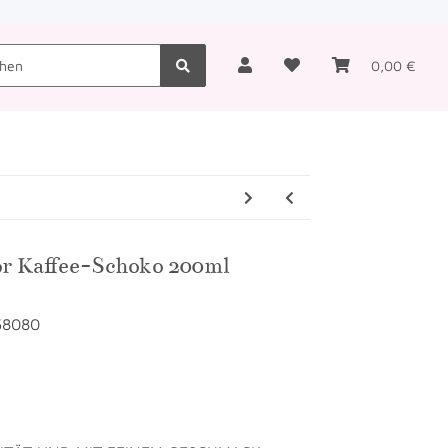
0,00 €
TEGORIE 7
KATEGORIE 8
PASTA
BEZUGSQ
r Kaffee-Schoko 200ml
58080