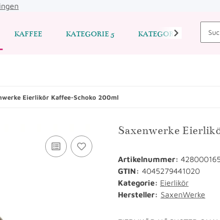
ingen
KAFFEE
KATEGORIE 5
KATEGORIE 6
KA
nwerke Eierlikör Kaffee-Schoko 200ml
Saxenwerke Eierlikö
Artikelnummer:
42800016
GTIN:
4045279441020
Kategorie:
Eierlikör
Hersteller:
SaxenWerke