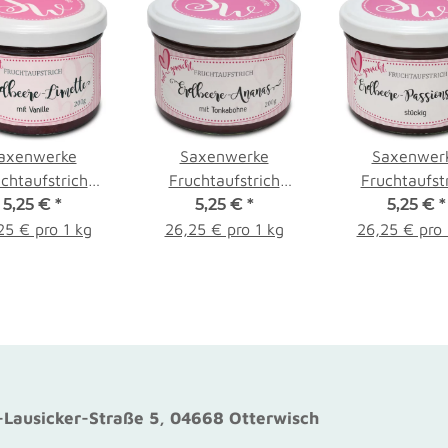
axenwerke
Saxenwerke
Saxenwer
chtaufstrich
Fruchtaufstrich
Fruchtaufst
beere-Limette
5,25 €
*
Erdbeere-Ananas mit
5,25 €
*
Erdbeere
5,25 €
*
200g
Tonkabohne 200g
Passionsfruch
25 € pro 1 kg
26,25 € pro 1 kg
26,25 € pro 
Lausicker-Straße 5, 04668 Otterwisch