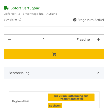
Sofort verfügbar
Lieferzeit:
2 - 3 Werktage
(DE - Ausland
abweichend)
Frage zum Artikel
Flasche
Beschreibung
Produkteigenschaft
Wert
bis 20km Entfernung zur
Produktionsstätte
Regionalität:
Sachsen