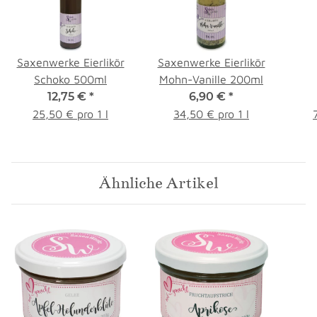
Saxenwerke Eierlikör
Saxenwerke Eierlikör
Schoko 500ml
Mohn-Vanille 200ml
12,75 €
*
6,90 €
*
B
25,50 € pro 1 l
34,50 € pro 1 l
Ähnliche Artikel