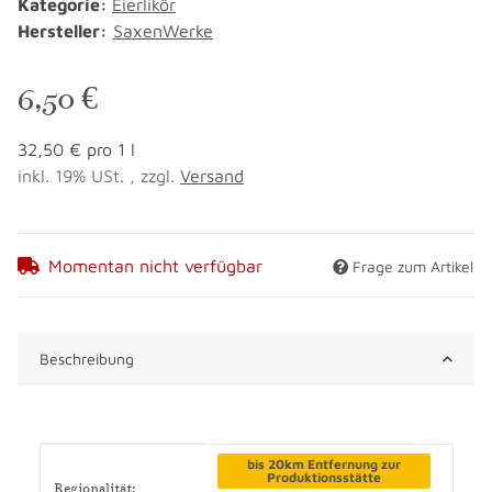
Kategorie:
Eierlikör
Hersteller:
SaxenWerke
6,50 €
32,50 € pro 1 l
inkl. 19% USt. , zzgl.
Versand
Momentan nicht verfügbar
Frage zum Artikel
Beschreibung
Produkteigenschaft
Wert
bis 20km Entfernung zur
Produktionsstätte
Regionalität: